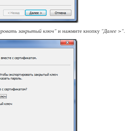
ировать закрытый ключ"
и нажмите кнопку
"Далее >"
.