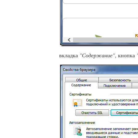
вкладка
"Содержание"
, кнопка