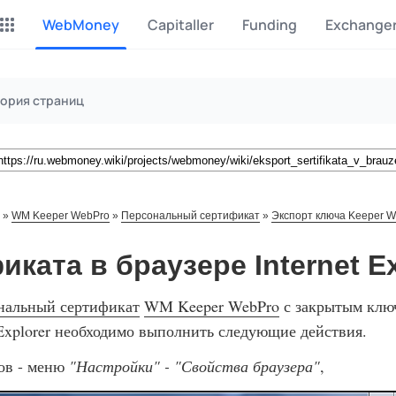
WebMoney
Capitaller
Funding
Exchange
Майнинг Monero
P2P обмен
ория страниц
Инструмент для добычи
Заработок на P2P обмене
Monero
CashBox
Files
Оплата за действие
Продажа файлов
»
WM Keeper WebPro
»
Персональный сертификат
»
Экспорт ключа Keeper 
Донаты
Коллективные покупки
Вознаграждения от зрителей
Сервис совместных закупо
ката в браузере Internet Ex
InstaDo.com
нальный сертификат
WM Keeper WebPro
с закрытым клю
Фриланс-биржа
 Explorer необходимо выполнить следующие действия.
ов - меню
"Настройки" - "Свойства браузера"
,