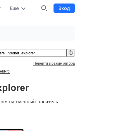
r
Еще
Вход
INDX
Интернет-биржа
Funding
Сбор средств на проекты
Перейти в режим автора
WebPro
Билеты на мероприятия
к
Выпуск и продажа билетов
plorer
чом на сменный носитель