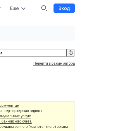
r
Еще
Вход
INDX
Интернет-биржа
Funding
Сбор средств на проекты
Перейти в режим автора
Билеты на мероприятия
к
Выпуск и продажа билетов
 документам
я подтверждения адреса
ммунальные услуги
 банковского счета
осударственного (компетентного) органа