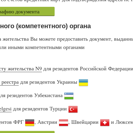
графию документа
ного (компетентного) органа
а жительства Вы можете предоставить документ, выдан
 или иными компетентными органами
сту жительства N9
для резидентов Российской Федераци
 реестра
для резидентов Украины
ля резидентов Узбекистана
elgesi
для резидентов Турции
дентов ФРГ
, Австрии
, Швейцарии
и Люксем