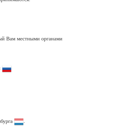
ный Вам местными органами
и
бурга
.