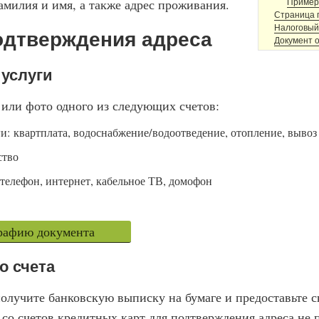
милия и имя, а также адрес проживания.
Пример
Страница п
Налоговый
одтверждения адреса
Документ 
 услуги
 или фото одного из следующих счетов:
 квартплата, водоснабжение/водоотведение, отопление, вывоз
ство
 телефон, интернет, кабельное ТВ, домофон
графию документа
о счета
получите банковскую выписку на бумаге и предоставьте с
со счетов кредитных карт для подтверждения адреса не