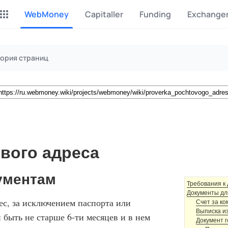
WebMoney
Capitaller
Funding
Exchange
Майнинг Monero
P2P обмен
ория страниц
Инструмент для добычи
Заработок на P2P обмене
Monero
CashBox
Files
Оплата за действие
Продажа файлов
Донаты
Коллективные покупки
Вознаграждения от зрителей
Сервис совместных закупо
вого адреса
InstaDo.com
ументам
Фриланс-биржа
Требования к
Документы дл
с, за исключением паспорта или
Счет за ко
Выписка из
 быть не старше 6-ти месяцев и в нем
Документ г