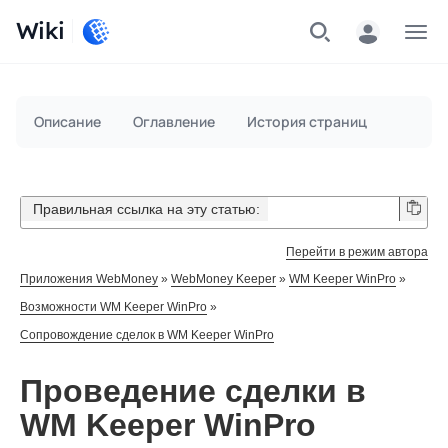
Wiki
Меню
Описание
Оглавление
История страниц
Правильная ссылка на эту статью:
Перейти в режим автора
Приложения WebMoney
»
WebMoney Keeper
»
WM Keeper WinPro
»
Возможности WM Keeper WinPro
»
Сопровождение сделок в WM Keeper WinPro
Проведение сделки в
WM Keeper WinPro