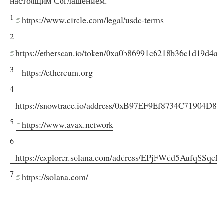
настоящим Соглашением.
1
https://www.circle.com/legal/usdc-terms
2
https://etherscan.io/token/0xa0b86991c6218b36c1d19d
3
https://ethereum.org
4
https://snowtrace.io/address/0xB97EF9Ef8734C71904
5
https://www.avax.network
6
https://explorer.solana.com/address/EPjFWdd5Auf
7
https://solana.com/