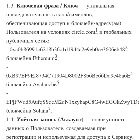
Ключевая фраза / Ключ
1.3.
— уникальная
последовательность слов/символов,
обеспечивающая доступ к блокчейн-адресу(ам)
1
Пользователя на условиях circle.com
в глобальных
публичных сетях:
2
- 0xa0b86991c6218b36c1d19d4a2e9eb0ce3606eb48
3
блокчейна Ethereum
;
-
4
0xB97EF9Ef8734C71904D8002F8b6Bc66Dd9c48a6E
5
блокчейна Avalanche
;
-
EPjFWdd5AufqSSqeM2qN1xzybapC8G4wEGGkZwyTDt
7
блокчейна Solana
.
Учётная запись (Аккаунт)
1.4.
— совокупность
данных о Пользователе, создаваемая при
регистрации и используемая для доступа к Сервису.