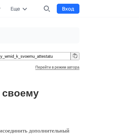
r
Еще
Вход
INDX
Интернет-биржа
Funding
Сбор средств на проекты
Перейти в режим автора
Билеты на мероприятия
к
Выпуск и продажа билетов
 своему
рисоединить дополнительный