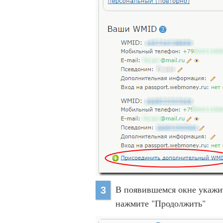
В появившемся окне укажи
3
нажмите "Продолжить"