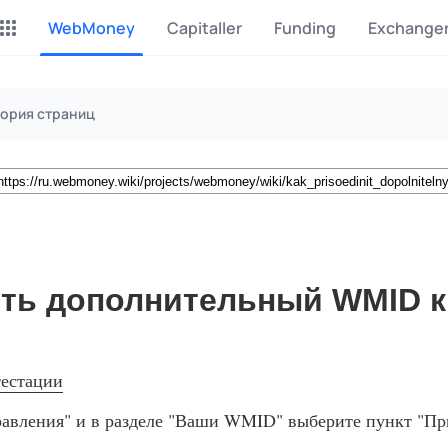
WebMoney
Capitaller
Funding
Exchange
Майнинг Monero
P2P обмен
ория страниц
Инструмент для добычи
Заработок на P2P обмене
Monero
CashBox
Files
Оплата за действие
Продажа файлов
Донаты
Коллективные покупки
Вознаграждения от зрителей
Сервис совместных закупо
ить дополнительный WMID к
InstaDo.com
Фриланс-биржа
тестации
равления" и в разделе "Ваши WMID" выберите пункт "П