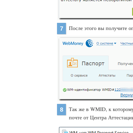
После этого вы получите о
7
Так же в WMID, к котором
8
почте от Центра Аттестаци