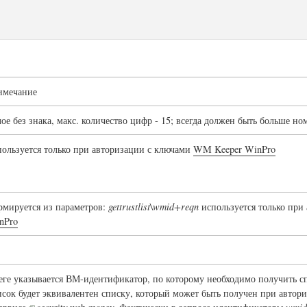
имечание
лое без знака, макс. количество цифр - 15; всегда должен быть больше н
пользуется только при авторизации с ключами
WM Keeper WinPro
рмируется из параметров:
gettrustlist\wmid+reqn
используется только при
nPro
теге указывается ВМ-идентификатор, по которому необходимо получить 
исок будет эквивалентен списку, который может быть получен при авто