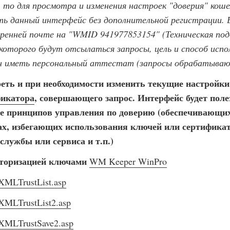
, то для просмотра и изменения настроек "доверия" коше
 данный интерфейс без дополнительной регистрации. В
ренней почте на "WMID 941977853154" (Техническая п
 которого будут отсылаться запросы, цель и способ исп
 иметь персональный аттестат (запросы обрабатываютс
еть и при необходимости изменить текущие настройк
икатора
, совершающего запрос. Интерфейс будет поле
зе принципов управления по доверию (обеспечивающи
ах, избегающих использования ключей или сертифика
службы или сервиса и т.п.)
вторизацией ключами
WM Keeper WinPro
/XMLTrustList.asp
/XMLTrustList2.asp
/XMLTrustSave2.asp