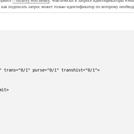
сервисе
security.web.money
. Фактически в запросе идентификаторы
wmid
к как подписать запрос может только идентификатор по которому необхо
" trans="0/1" purse="0/1" transhist="0/1">

it>
