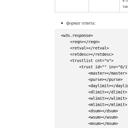
в 
та
формат ответа:
<w3s.response>

    <reqn></reqn>

    <retval></retval>

    <retdesc></retdesc>

    <trustlist cnt="n"> 

        <trust id="" inv="0/1
            <master></master>

            <purse></purse>

            <daylimit></daylim
            <dlimit></dlimit>

            <wlimit></wlimit>

            <mlimit></mlimit>

            <dsum></dsum>

            <wsum></wsum>

            <msum></msum>
