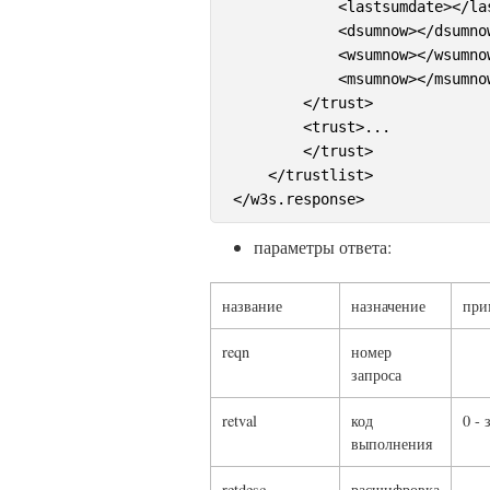
            <lastsumdate></las
            <dsumnow></dsumnow
            <wsumnow></wsumnow
            <msumnow></msumnow
        </trust>

        <trust>...

        </trust>

    </trustlist>

параметры ответа:
название
назначение
при
reqn
номер
запроса
retval
код
0 -
выполнения
retdesc
расшифровка