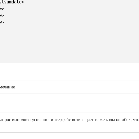
tsumdate>

>

>

>

мечание
 запрос выполнен успешно, интерфейс возвращает те же коды ошибок, чт