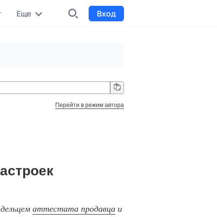
r
Еще
Вход
INDX
Интернет-биржа
Funding
Сбор средств на проекты
Перейти в режим автора
Билеты на мероприятия
к
Выпуск и продажа билетов
настроек
адельцем
аттестата продавца
и