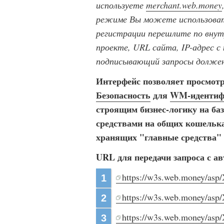
используете
merchant.web.money
режиме Вы можете использовать
регистрации перешлите по внут
проекте, URL сайта, IP-адрес с
подписывающий запросы должен
Интерфейс позволяет просмотр
Безопасность
для
WM-идентиф
строящим бизнес-логику на ба
средствами на общих кошельк
хранящих "главные средства" 
URL для передачи запроса с а
https://w3s.web.money/asp
1
https://w3s.web.money/asp
2
https://w3s.web.money/asp
3