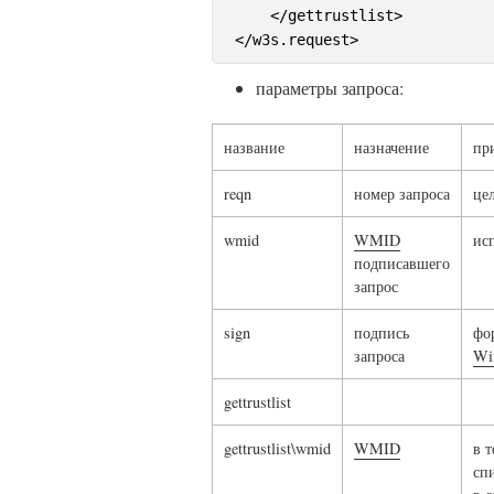
    </gettrustlist>

параметры запроса:
название
назначение
пр
reqn
номер запроса
це
wmid
WMID
ис
подписавшего
запрос
sign
подпись
фо
запроса
Wi
gettrustlist
gettrustlist\wmid
WMID
в 
сп