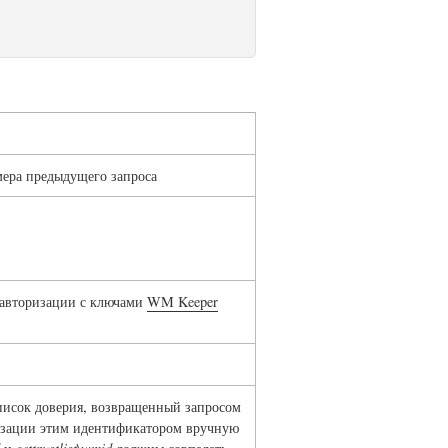
омера предыдущего запроса
 авторизации с ключами
WM Keeper
список доверия, возвращенный запросом
ризации этим идентификатором вручную