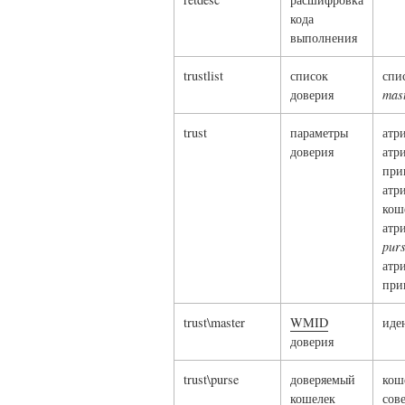
кода
выполнения
trustlist
список
спи
доверия
mas
trust
параметры
атр
доверия
атр
при
атр
кош
атр
pur
атр
при
trust\master
WMID
иде
доверия
trust\purse
доверяемый
кош
кошелек
сов