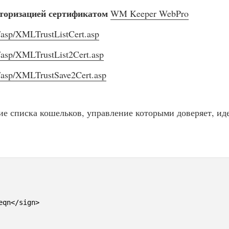
вторизацией сертификатом
WM Keeper WebPro
/asp/XMLTrustListCert.asp
/asp/XMLTrustList2Cert.asp
m/asp/XMLTrustSave2Cert.asp
ние списка кошельков, управление которыми доверяет, 
qn</sign>
