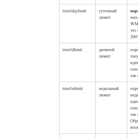
пар
trust\daylimit
суточный
лимит
mas
WMZ
это
2007
trust\dlimit
дневной
пор
лимит
тек
иде
озн
так
trust\wlimit
недельный
пор
лимит
нед
иде
озн
так
Обр
вос