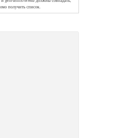
и
gettrustlist\wmid
должны совпадать,
димо получить список.