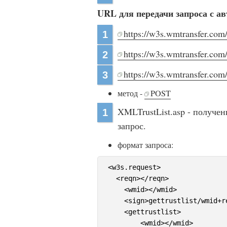
URL для передачи запроса с а
https://w3s.wmtransfer.com
1
https://w3s.wmtransfer.com
2
https://w3s.wmtransfer.co
3
метод -
POST
XMLTrustList.asp - получе
1
запрос.
формат запроса:
<w3s.request>

  <reqn></reqn>

    <wmid></wmid>

    <sign>gettrustlist/wmid+re
    <gettrustlist>

        <wmid></wmid>
