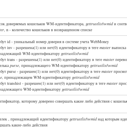
сок доверяемых кошельков WM-идентификатора,
gettrustlist\wmid
и соотв
ter
, n - количество кошельков в возвращенном списке
ибут id - уникальный номер доверия в системе учета WebMoney
ибут inv - разрешена(1) или нет(0) идентификатору в теге
master
выписка 
надлежащий WM-идентификатору
gettrustlist\wmid
ибут trans - разрешены(1) или нет(0) идентификатору в теге
master
перево
елька
purse
, принадлежащего WM-идентификатору
gettrustlist\wmid
ибут purse - разрешен(1) или нет(0) идентификатору в теге
master
просмот
se
, принадлежащем WM-идентификатору
gettrustlist\wmid
ибут transhist - разрешен(1) или нет(0) идентификатору в теге
master
прос
надлежащего WM-идентификатору
gettrustlist\wmid
нтификатор, которому доверено совершать какие либо действия с кошел
елек , принадлежащий идентификатору
gettrustlist\wmid
над которым ид
ершать какие-либо действия