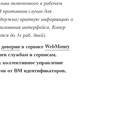
лька включенного в рабочем
 противном случае для
оддержка) краткую информацию о
ользования интерфейса. Кипер
я до 3х раб. дней).
и
доверия
в сервисе
WebMoney
зен службам и сервисам,
х коллективное управление
тов от ВМ идентификаторов,