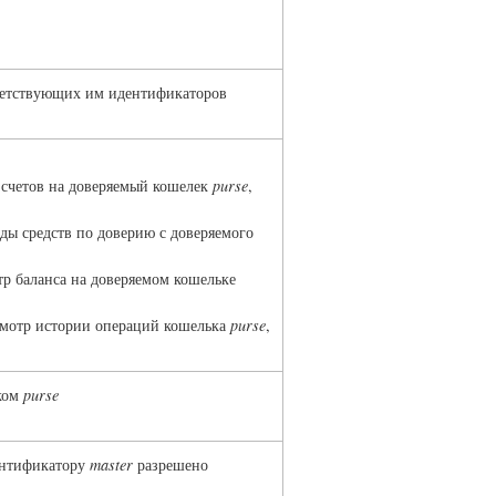
етствующих им идентификаторов
счетов на доверяемый кошелек
purse
,
ды средств по доверию с доверяемого
р баланса на доверяемом кошельке
мотр истории операций кошелька
purse
,
ьком
purse
ентификатору
master
разрешено