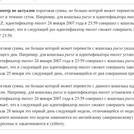
аметр не актуален
пороговая сумма, не больше которой может перевест
ter
в течение суток. Например, для кошелька
purse
и идентификатора
mas
, идентификатор
master
24 января 2007 года в 23:59 совершил с кошел
 означает, что в следующий раз идентификатор
master
сможет совершить т
 23:59.
оговая сумма, не больше которой может перевести с кошелька
purse
указа
ущего дня. Например, для кошелька
purse
и идентификатора
master
устан
нтификатор
master
24 января 2007 года в 23:59 совершил с кошелька
purs
ачает, что в следующий раз идентификатор
master
сможет совершить такой
 как 25 января это следующий день, отличающийся от дня совершения п
оговая сумма, не больше которой может перевести с данного кошелька 
ели. Например, для кошелька
purse
и идентификатора
master
установлен 
нтификатор
master
24 января 2007 года в 23:59 совершил с кошелька
purs
ачает, что в следующий раз идентификатор
master
сможет совершить такой
 как 28 января это первый день следующей недели, отличающейся от не
атите внимание что недели начинаются по английскому (американскому) 
кресенье и заканчиваются в субботу.