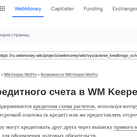
WebMoney
Capitaller
Funding
Exchange
Майнинг Monero
P2P обмен
ория страниц
Инструмент для добычи
Заработок на P2P обмене
Monero
CashBox
Files
Оплата за действие
Продажа файлов
»
WM Keeper WinPro
»
Возможности WM Keeper WinPro
Донаты
Коллективные покупки
Вознаграждения от зрителей
Сервис совместных закупо
едитного счета в WM Keepe
InstaDo.com
оддерживается
кредитная схема расчетов
, используя кото
Фриланс-биржа
отсрочкой платежа (в кредит) или же предоставлять отср
y могут кредитовать друг друга через выписку
прямого 
для оформления долговых обязательств.