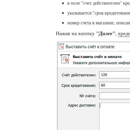
в поле "счет действителен" кр
указывается "срок кредитовани
номер счета в магазине, описа
Нажав на кнопку
"Далее"
,
кред