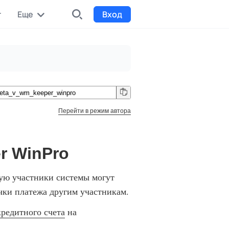
r
Еще
Вход
INDX
Интернет-биржа
Funding
Сбор средств на проекты
Перейти в режим автора
Билеты на мероприятия
к
Выпуск и продажа билетов
r WinPro
рую участники системы могут
очки платежа другим участникам.
кредитного счета
на