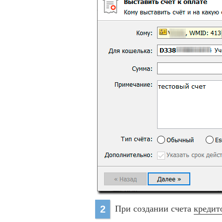
При создании счета
кредит
2