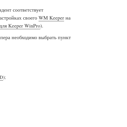
дент соответствует
астройках своего
WM Keeper
на
для Keeper WinPro
).
кипера необходимо выбрать пункт
D
);